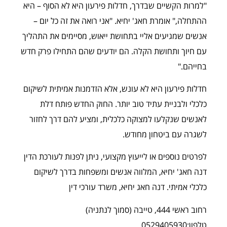
"למרות הקשיים שבדרך, חדלות פירעון היא לא הסוף – היא
ההתחלה," אומרת חאג' יחיא. "אני רואה את זה כל יום –
אנשים שמגיעים אליי בתחושת ייאוש, מסיימים את התהליך
עם חיוך ותחושת הקלה. הם יודעים שהם התחילו פרק חדש
בחייהם."
חדלות פירעון היא לא עונש, אלא הזדמנות אמיתית לשיקום
כלכלי ולבניית עתיד טוב יותר. החוק החדש פותח דלת
לאנשים שנקלעו למצוקה כלכלית, ומציע להם דרך לחזור
לשגרה עם ביטחון מחודש.
לפרטים נוספים או לייעוץ מקצועי, ניתן לפנות לעורכת הדין
דנה חאג' יחיא, המלווה אנשים ומשפחות בדרך לשיקום
כלכלי אמיתי. דנה חאג יחיא, משרד עורכי דין
רחוב ראשי 444, טייבה (סמוך לנתניה)
טלפון:0529405930