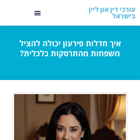
עורכי דין און ליין
בישראל
איך חדלות פירעון יכולה להציל
משפחות מהתרסקות כלכלית?