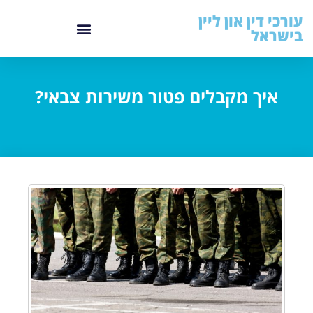
עורכי דין און ליין
בישראל
איך מקבלים פטור משירות צבאי?