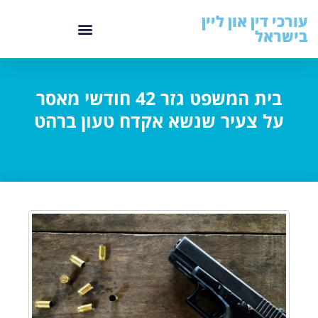
עורכי דין און ליין
בישראל
בית המשפט גזר 42 חודשי מאסר
על צעיר שנשא אקדח טעון ברהט