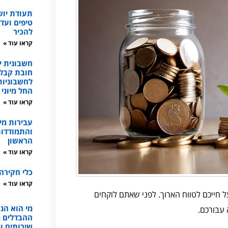
תעודת יו
טיפים ועד
להכיר
קראו עוד »
חשבונית י
חובת קבל
החל מיוני 2026
קראו עוד »
עבירות מי
והתמודדות
הראשון
קראו עוד »
כלי חקירה
קראו עוד »
חייכם לטווח הארוך. לפני שאתם לוקחים
מי הוא הנו
 עבורכם.
ההבדלים מע
שירותים ו