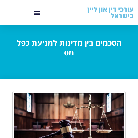
עורכי דין און ליין
בישראל
הסכמים בין מדינות למניעת כפל
מס