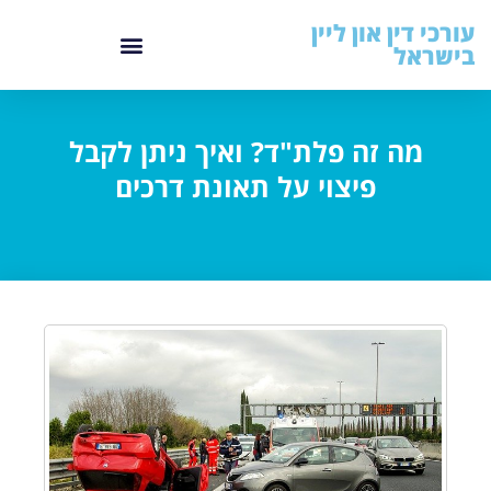
עורכי דין און ליין
בישראל
מה זה פלת"ד? ואיך ניתן לקבל
פיצוי על תאונת דרכים