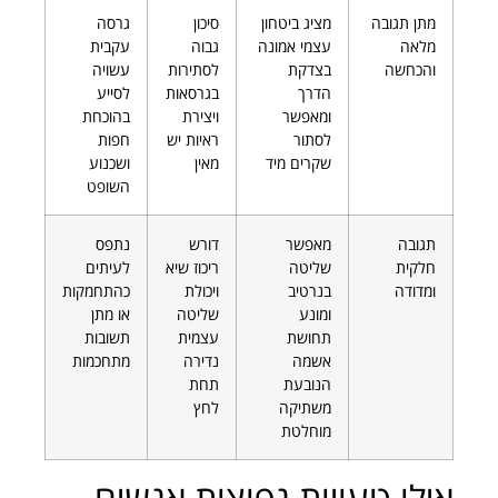
מתן תגובה
מציג ביטחון
סיכון
גרסה
מלאה
עצמי אמונה
גבוה
עקבית
והכחשה
בצדקת
לסתירות
עשויה
הדרך
בגרסאות
לסייע
ומאפשר
ויצירת
בהוכחת
לסתור
ראיות יש
חפות
שקרים מיד
מאין
ושכנוע
השופט
תגובה
מאפשר
דורש
נתפס
חלקית
שליטה
ריכוז שיא
לעיתים
ומדודה
בנרטיב
ויכולת
כהתחמקות
ומונע
שליטה
או מתן
תחושת
עצמית
תשובות
אשמה
נדירה
מתחכמות
הנובעת
תחת
משתיקה
לחץ
מוחלטת
אילו טעויות נפוצות אנשים