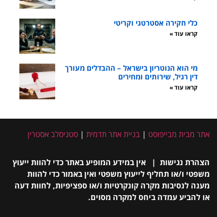
כלי חקירה אסטרטגי וקריטי
קראו עוד »
מי הוא הנוטריון בישראל – ההבדלים מעורך
דין רגיל, שירותים ומחירים
קראו עוד »
אתר מבית מבייפוסט
|
בניית אתר תדמית
|
סטניסלב אסטרין
הצהרת נגישות | אין במידע המופיע באתר כדי להוות ייעוץ
משפטי ו/או תחליף לייעוץ משפטי ואין באמור כדי להוות
מענה לנסיבות מקרה קונקרטיות ו/או ספציפיות, לחוות דעה
או להביע עמדה ביחס למקרה מסוים.