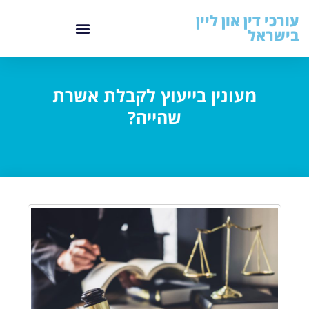
עורכי דין און ליין
בישראל
מעונין בייעוץ לקבלת אשרת
שהייה?