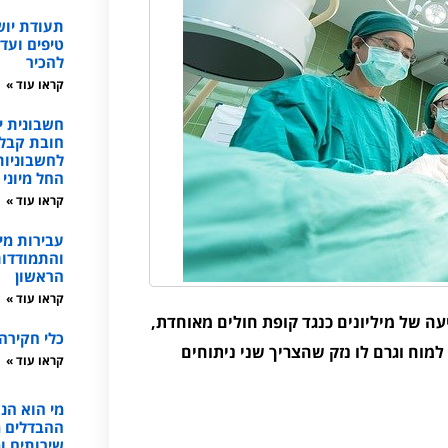
תעודת יו
טיפים ועד
להכיר
קראו עוד »
חשבונית י
חובת קבל
החל מיוני 2026
קראו עוד »
עבירות מי
והתמודדות
הראשון
קראו עוד »
, תביעה של מיליונים כנגד קופת חולים מאוחדת,
כלי חקירה
וח וגרם לו נזק שהצריך שני ניתוחים
קראו עוד »
מי הוא הנו
ההבדלים מע
שירותים ו