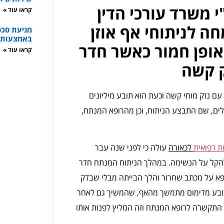
 משרד עורכי הדין
קראו עוד »
ה לניתוחי אף אוזן
מניעת סכס
באמצעות ת
אופן חמור כאשר חדר
קראו עוד »
ק קשה
ם נזק מוחי קשה וכעת הוא תובע מיליונים
ים, שם התבצע הניתוח, וכן מהרופא המנתח,
ת רפואית
לכאורה
עולה כי לפני שנה עבר
שאמור להקל על הנשימה. במהלך הניתוח המנתח חדר
פא על מכתב שחרור והלך הבייתה מבלי שבדק
תובע מדימום מתמשך מהאף, שהמשיך גם לאחר
התקשרה לרופא המנתח וזה המליץ לפנות אותו