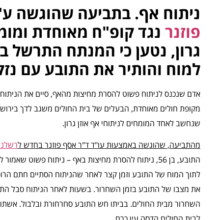
ניתוח אף. בתביעה שהוגשה ע"י
פוזנר
נגד קופ"ח מאוחדת ומומח
גרון, נטען כי המנתח התרשל ב
למוח והותיר את התובע עם נז
אדם שנכנס לניתוח פשוט להסרת מחיצות מהאף, סיים את הניתוח ע
מקופת חולים מאוחדת, הבעלים של בית החולים משגב לדך בירושל
שנחשב לאחד המומחים לניתוחי אף אוזן גרון.
מהתביעה, שהוגשה באמצעות עו"ד ד"ר אסף פוזנר בחדש ל
רשלנו
התובע, בן 56, ניתוח להסרת מחיצות באף – ניתוח פשוט 
לתוך המוח של התובע וזמן קצר לאחר שהניתוח הסתיים חתם הרו
את מצבו של התובע בזמן השחרור. בשעות לאחר הניתוח סבל ה
השחרור מבית החולים. בביתו חש התובע סחרחורת ובלבול. אשתו 
לבית החולים הדסה עין כרם.