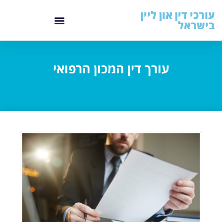
עורכי דין און ליין
בישראל
עורך דין המכון הרפואי