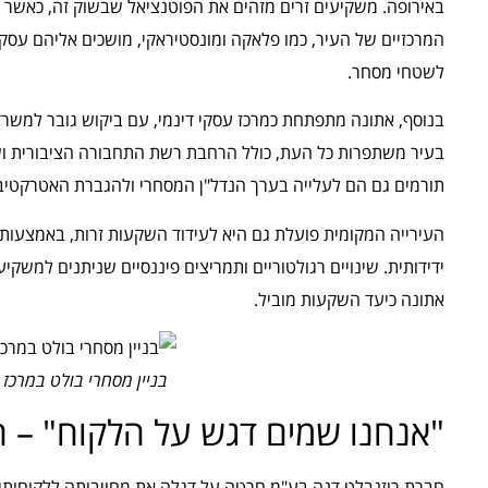
באירופה. משקיעים זרים מזהים את הפוטנציאל שבשוק זה, כאשר מ
המרכזיים של העיר, כמו פלאקה ומונסטיראקי, מושכים אליהם עסקי
לשטחי מסחר.
בנוסף, אתונה מתפתחת כמרכז עסקי דינמי, עם ביקוש גובר למשר
בעיר משתפרות כל העת, כולל הרחבת רשת התחבורה הציבורית ושד
תורמים גם הם לעלייה בערך הנדל"ן המסחרי ולהגברת האטרקטיב
העירייה המקומית פועלת גם היא לעידוד השקעות זרות, באמצעות 
ידידותית. שינויים רגולטוריים ותמריצים פיננסיים שניתנים למשק
אתונה כיעד השקעות מוביל.
בניין מסחרי בולט במרכז 
"אנחנו שמים דגש על הלקוח" – ח
חברת רוזנבלט דנה בע"מ חרטה על דגלה את מחויבותה ללקוחותיה