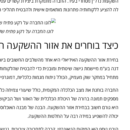
השקעות נדל"ן מסחרי בעיר. החברה מתמקדת ביצירת קשרים עסק
לה להציע ללקוחותיה פתרונות מותאמים אישית ולהבטיח תהליכי 
לוגו החברה על רקע פתיח של
כיצד בוחרים את אזור ההשקעה הא
בחירת אזור ההשקעה האידיאלי היא אחד מהשלבים החשובים ביות
דנה בע"מ מיישמת גישה שיטתית ומובנית כדי להבטיח שהלקוחות 
מתחיל במחקר שוק מעמיק, הכולל ניתוח מגמות כלכליות, דמוגרפיות
החברה בוחנת את מצב הכלכלה המקומית, כולל שיעורי צמיחה כלכל
מספקים תמונה ברורה של היכולת הכלכלית של האזור ושל הביקוש
היא גורם חשוב בבחירת אזור ההשקעה. הבנה של מבנה האוכלוסייה
יכולה להשפיע במידה רבה על החלטות ההשקעה.
היבט נוסף הוא המיקום הגיאוגרפי. קרבה לתחבורה ציבורית, נגיש