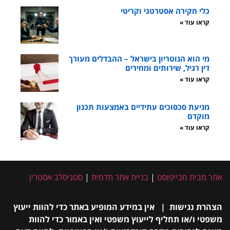
כלי חקירה אסטרטגי וקריטי
קראו עוד »
מי הוא הנוטריון בישראל – ההבדלים מעורך
דין רגיל, שירותים ומחירים
קראו עוד »
מניעת סכסוכים עתידיים באמצעות תכנון
מוקדם
קראו עוד »
אתר מבית מבייפוסט
|
בניית אתר תדמית
|
סטניסלב אסטרין
הצהרת נגישות | אין במידע המופיע באתר כדי להוות ייעוץ
משפטי ו/או תחליף לייעוץ משפטי ואין באמור כדי להוות