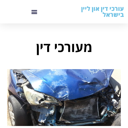
עורכי דין און ליין
בישראל
מעורכי דין