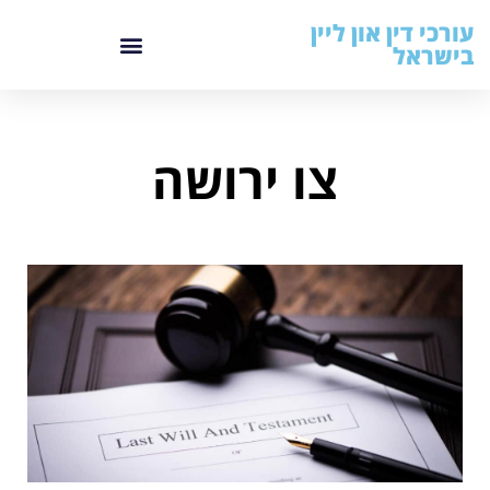
עורכי דין און ליין
בישראל
צו ירושה