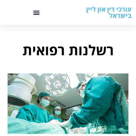
עורכי דין און ליין
בישראל
רשלנות רפואית