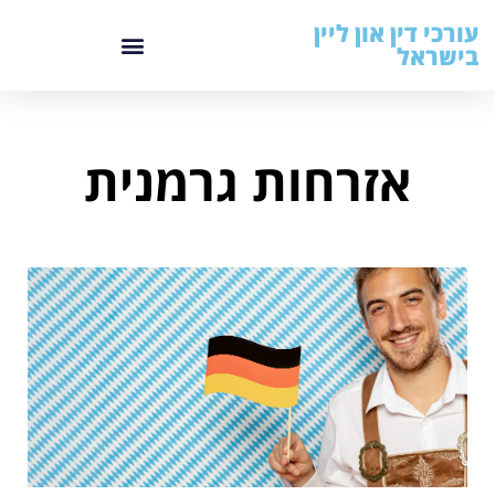
עורכי דין און ליין
בישראל
אזרחות גרמנית