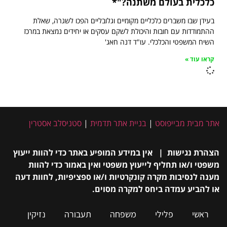
כלכלית בעולם משתנה?"*
בעידן שבו משברים כלכליים מקומיים וגלובליים הפכו לשגרה, שאלת
ההתמודדות עם חובות והיכולת לשקם עסקים או יחידים נמצאת במרכז
השיח המשפטי והכלכלי. עו"ד דנה חאג'
קראו עוד »
אתר מבית מבייפוסט
|
בניית אתר תדמית
|
סטניסלב אסטרין
הצהרת נגישות | אין במידע המופיע באתר כדי להוות ייעוץ
משפטי ו/או תחליף לייעוץ משפטי ואין באמור כדי להוות
מענה לנסיבות מקרה קונקרטיות ו/או ספציפיות, לחוות דעה
או להביע עמדה ביחס למקרה מסוים.
ראשי
פלילי
משפחה
תעבורה
נזיקין