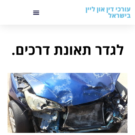
עורכי דין און ליין
בישראל
לגדר תאונת דרכים.